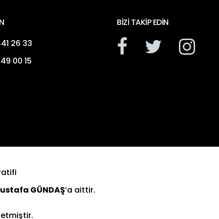
N
BIZI TAKIP EDIN
41 26 33
49 00 15
tifi
ustafa GÜNDAŞ
’a aittir.
 etmiştir.