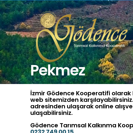
Pekmez
İzmir Gödence Kooperatifi olarak
web sitemizden karşılayabilirsiniz
adresinden ulaşarak online alışv
ulaşabilirsiniz.
Gödence Tarımsal Kalkınma Koope
0232 749 00 15