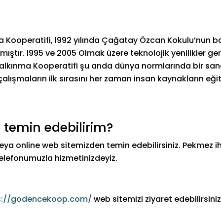
 Kooperatifi, l992 yılında Çağatay Özcan Kokulu’nun b
mıştır. l995 ve 2005 Olmak üzere teknolojik yenilikler ge
Kalkınma Kooperatifi şu anda dünya normlarında bir san
alışmaların ilk sırasını her zaman insan kaynakların eğiti
 temin edebilirim?
 veya online web sitemizden temin edebilirsiniz. Pekmez ih
telefonumuzla hizmetinizdeyiz.
s://godencekoop.com/
web sitemizi ziyaret edebilirsiniz