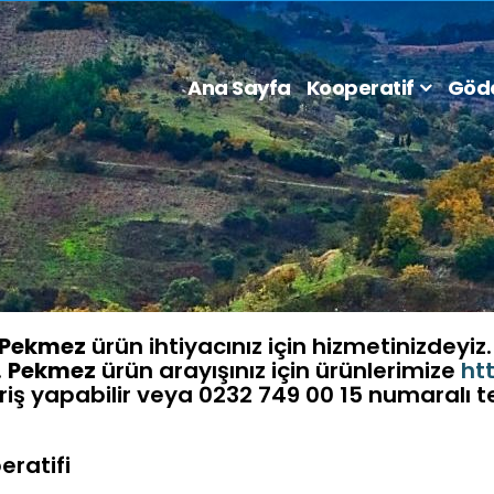
Ana Sayfa
Kooperatif
Göd
Pekmez
ürün ihtiyacınız için hizmetinizdeyiz
.
Pekmez
ürün arayışınız için ürünlerimize
ht
eriş yapabilir veya 0232 749 00 15 numaralı
ratifi