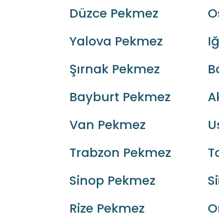
Düzce Pekmez
O
Yalova Pekmez
I
Şırnak Pekmez
B
Bayburt Pekmez
A
Van Pekmez
U
Trabzon Pekmez
T
Sinop Pekmez
S
Rize Pekmez
O