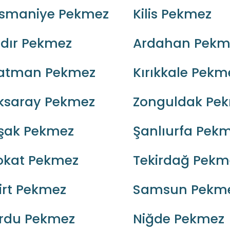
smaniye Pekmez
Kilis Pekmez
ğdır Pekmez
Ardahan Pekm
atman Pekmez
Kırıkkale Pekm
ksaray Pekmez
Zonguldak Pe
şak Pekmez
Şanlıurfa Pek
okat Pekmez
Tekirdağ Pekm
iirt Pekmez
Samsun Pekm
rdu Pekmez
Niğde Pekmez